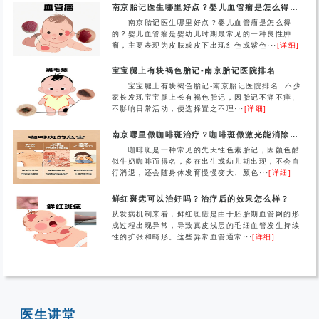
南京胎记医生哪里好点？婴儿血管瘤是怎么得的？
南京胎记医生哪里好点？婴儿血管瘤是怎么得
的？婴儿血管瘤是婴幼儿时期最常见的一种良性肿
瘤，主要表现为皮肤或皮下出现红色或紫色···
[详细]
宝宝腿上有块褐色胎记-南京胎记医院排名
宝宝腿上有块褐色胎记-南京胎记医院排名 不少
家长发现宝宝腿上长有褐色胎记，因胎记不痛不痒、
不影响日常活动，便选择置之不理···
[详细]
南京哪里做咖啡斑治疗？咖啡斑做激光能消除吗？
咖啡斑是一种常见的先天性色素胎记，因颜色酷
似牛奶咖啡而得名，多在出生或幼儿期出现，不会自
行消退，还会随身体发育慢慢变大、颜色···
[详细]
鲜红斑痣可以治好吗？治疗后的效果怎么样？
从发病机制来看，鲜红斑痣是由于胚胎期血管网的形
成过程出现异常，导致真皮浅层的毛细血管发生持续
性的扩张和畸形。这些异常血管通常···
[详细]
医生讲堂