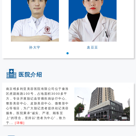
孙大宇
袁豆豆
医院介绍
南京维多利亚美容医院有限公司位于秦淮
区虎踞南路100号，占地面积3000多平
方，专业开展胎记血管瘤疾病诊疗中心、
整形美容中心、皮肤美容中心、微整形中
心等项目，为广大胎记患者提供祛记美容
服务。医院秉承“诚实、严谨、顾客至
上”的理念，坚持以“患者为中心”，致力
于...
[详细]