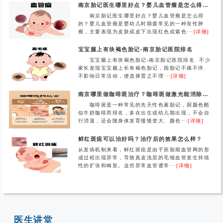
南京胎记医生哪里好点？婴儿血管瘤是怎么得的？
南京胎记医生哪里好点？婴儿血管瘤是怎么得
的？婴儿血管瘤是婴幼儿时期最常见的一种良性肿
瘤，主要表现为皮肤或皮下出现红色或紫色···
[详细]
宝宝腿上有块褐色胎记-南京胎记医院排名
宝宝腿上有块褐色胎记-南京胎记医院排名 不少
家长发现宝宝腿上长有褐色胎记，因胎记不痛不痒、
不影响日常活动，便选择置之不理···
[详细]
南京哪里做咖啡斑治疗？咖啡斑做激光能消除吗？
咖啡斑是一种常见的先天性色素胎记，因颜色酷
似牛奶咖啡而得名，多在出生或幼儿期出现，不会自
行消退，还会随身体发育慢慢变大、颜色···
[详细]
鲜红斑痣可以治好吗？治疗后的效果怎么样？
从发病机制来看，鲜红斑痣是由于胚胎期血管网的形
成过程出现异常，导致真皮浅层的毛细血管发生持续
性的扩张和畸形。这些异常血管通常···
[详细]
医生讲堂