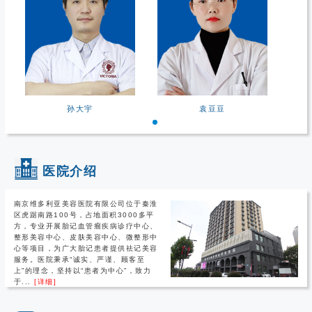
孙大宇
袁豆豆
医院介绍
南京维多利亚美容医院有限公司位于秦淮
区虎踞南路100号，占地面积3000多平
方，专业开展胎记血管瘤疾病诊疗中心、
整形美容中心、皮肤美容中心、微整形中
心等项目，为广大胎记患者提供祛记美容
服务。医院秉承“诚实、严谨、顾客至
上”的理念，坚持以“患者为中心”，致力
于...
[详细]