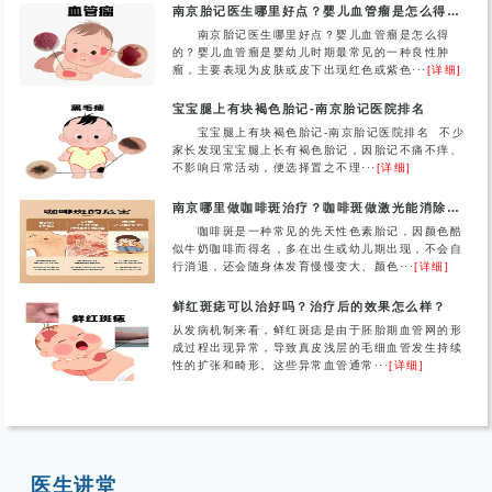
南京胎记医生哪里好点？婴儿血管瘤是怎么得的？
南京胎记医生哪里好点？婴儿血管瘤是怎么得
的？婴儿血管瘤是婴幼儿时期最常见的一种良性肿
瘤，主要表现为皮肤或皮下出现红色或紫色···
[详细]
宝宝腿上有块褐色胎记-南京胎记医院排名
宝宝腿上有块褐色胎记-南京胎记医院排名 不少
家长发现宝宝腿上长有褐色胎记，因胎记不痛不痒、
不影响日常活动，便选择置之不理···
[详细]
南京哪里做咖啡斑治疗？咖啡斑做激光能消除吗？
咖啡斑是一种常见的先天性色素胎记，因颜色酷
似牛奶咖啡而得名，多在出生或幼儿期出现，不会自
行消退，还会随身体发育慢慢变大、颜色···
[详细]
鲜红斑痣可以治好吗？治疗后的效果怎么样？
从发病机制来看，鲜红斑痣是由于胚胎期血管网的形
成过程出现异常，导致真皮浅层的毛细血管发生持续
性的扩张和畸形。这些异常血管通常···
[详细]
医生讲堂