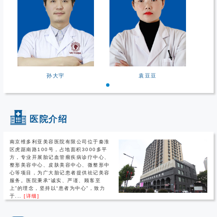
孙大宇
袁豆豆
医院介绍
南京维多利亚美容医院有限公司位于秦淮
区虎踞南路100号，占地面积3000多平
方，专业开展胎记血管瘤疾病诊疗中心、
整形美容中心、皮肤美容中心、微整形中
心等项目，为广大胎记患者提供祛记美容
服务。医院秉承“诚实、严谨、顾客至
上”的理念，坚持以“患者为中心”，致力
于...
[详细]