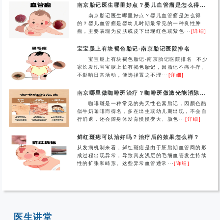
南京胎记医生哪里好点？婴儿血管瘤是怎么得的？
南京胎记医生哪里好点？婴儿血管瘤是怎么得
的？婴儿血管瘤是婴幼儿时期最常见的一种良性肿
瘤，主要表现为皮肤或皮下出现红色或紫色···
[详细]
宝宝腿上有块褐色胎记-南京胎记医院排名
宝宝腿上有块褐色胎记-南京胎记医院排名 不少
家长发现宝宝腿上长有褐色胎记，因胎记不痛不痒、
不影响日常活动，便选择置之不理···
[详细]
南京哪里做咖啡斑治疗？咖啡斑做激光能消除吗？
咖啡斑是一种常见的先天性色素胎记，因颜色酷
似牛奶咖啡而得名，多在出生或幼儿期出现，不会自
行消退，还会随身体发育慢慢变大、颜色···
[详细]
鲜红斑痣可以治好吗？治疗后的效果怎么样？
从发病机制来看，鲜红斑痣是由于胚胎期血管网的形
成过程出现异常，导致真皮浅层的毛细血管发生持续
性的扩张和畸形。这些异常血管通常···
[详细]
医生讲堂