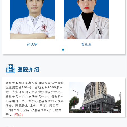
孙大宇
袁豆豆
医院介绍
南京维多利亚美容医院有限公司位于秦淮
区虎踞南路100号，占地面积3000多平
方，专业开展胎记血管瘤疾病诊疗中心、
整形美容中心、皮肤美容中心、微整形中
心等项目，为广大胎记患者提供祛记美容
服务。医院秉承“诚实、严谨、顾客至
上”的理念，坚持以“患者为中心”，致力
于...
[详细]