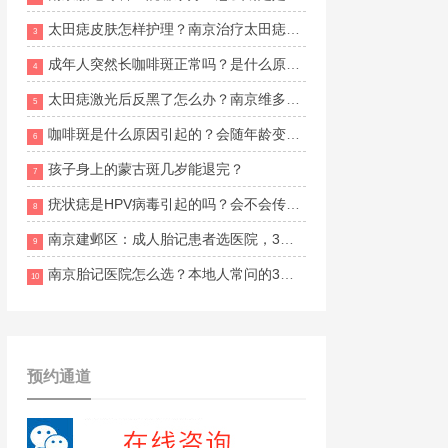
太田痣皮肤怎样护理？南京治疗太田痣哪里比较好一点？
3
成年人突然长咖啡斑正常吗？是什么原因导致的？
4
太田痣激光后反黑了怎么办？南京维多利亚胎记诊疗怎么样？
5
咖啡斑是什么原因引起的？会随年龄变多吗？
6
孩子身上的蒙古斑几岁能退完？
7
疣状痣是HPV病毒引起的吗？会不会传染给家人？
8
南京建邺区：成人胎记患者选医院，3个实用技巧帮到你
9
南京胎记医院怎么选？本地人常问的3家机构
10
预约通道