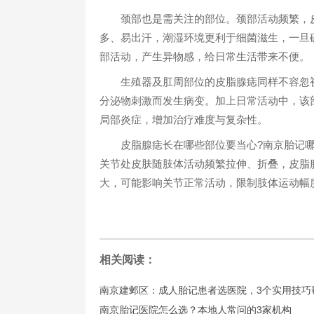
颈部也是需关注的部位。颈部活动频繁，皮
多、易出汗，潮湿环境更利于细菌滋生，一旦
部活动，产生异物感，给日常生活带来不便。​
生殖器及肛周部位的皮脂腺痣同样不容忽视
分泌物刺激而发生病变。加上日常活动中，该
局部炎症，增加治疗难度与复杂性。​
皮脂腺痣长在哪些部位要当心?南京胎记哪
关节处皮肤随肢体活动频繁拉伸、折叠，皮脂
大，可能影响关节正常活动，限制肢体运动幅
相关阅读：
南京建邺区：成人胎记患者选医院，3个实用技巧
南京胎记医院怎么选？本地人常问的3家机构