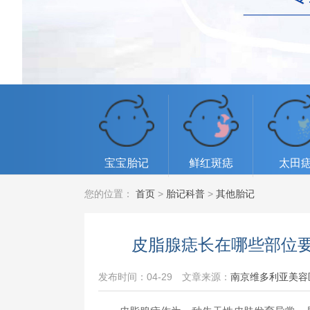
宝宝胎记
鲜红斑痣
太田
您的位置：
首页
>
胎记科普
>
其他胎记
皮脂腺痣长在哪些部位
发布时间：04-29
文章来源：
南京维多利亚美容