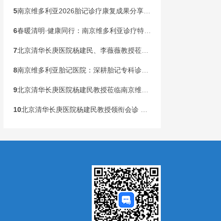
5
南京维多利亚2026胎记诊疗康复成果分享会，共同见证康复新生
6
春暖清明·健康同行：南京维多利亚诊疗特邀北京清华长庚李薇薇教授亲诊，惠民行动同步落地
7
北京清华长庚医院杨建民、李薇薇教授莅临南京维多利亚，国庆黄金周盛大开启胎记专病联合会诊！
8
南京维多利亚胎记医院：深耕胎记专科诊疗，构建全龄健康管理新范式
9
北京清华长庚医院杨建民教授莅临南京维多利亚胎记诊疗，本周末联合会诊开启！
10
北京清华长庚医院杨建民教授领衔会诊 国家级公益基金助力胎记患儿健康行动在宁启动
）