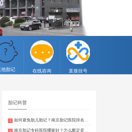
其他胎记
在线咨询
直接挂号
胎记科普
如何避免胎儿胎记？南京胎记医院排名第几？
1
南京胎记专科医院哪家好？怎么断定是不是黑毛痣？
2