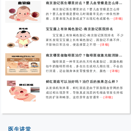
南京胎记医生哪里好点？婴儿血管瘤是怎么得的？
南京胎记医生哪里好点？婴儿血管瘤是怎么得
的？婴儿血管瘤是婴幼儿时期最常见的一种良性肿
瘤，主要表现为皮肤或皮下出现红色或紫色···
[详细]
宝宝腿上有块褐色胎记-南京胎记医院排名
宝宝腿上有块褐色胎记-南京胎记医院排名 不少
家长发现宝宝腿上长有褐色胎记，因胎记不痛不痒、
不影响日常活动，便选择置之不理···
[详细]
南京哪里做咖啡斑治疗？咖啡斑做激光能消除吗？
咖啡斑是一种常见的先天性色素胎记，因颜色酷
似牛奶咖啡而得名，多在出生或幼儿期出现，不会自
行消退，还会随身体发育慢慢变大、颜色···
[详细]
鲜红斑痣可以治好吗？治疗后的效果怎么样？
从发病机制来看，鲜红斑痣是由于胚胎期血管网的形
成过程出现异常，导致真皮浅层的毛细血管发生持续
性的扩张和畸形。这些异常血管通常···
[详细]
医生讲堂