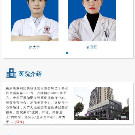
孙大宇
袁豆豆
医院介绍
南京维多利亚美容医院有限公司位于秦淮
区虎踞南路100号，占地面积3000多平
方，专业开展胎记血管瘤疾病诊疗中心、
整形美容中心、皮肤美容中心、微整形中
心等项目，为广大胎记患者提供祛记美容
服务。医院秉承“诚实、严谨、顾客至
上”的理念，坚持以“患者为中心”，致力
于...
[详细]