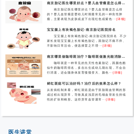
南京胎记医生哪里好点？婴儿血管瘤是怎么得的？
南京胎记医生哪里好点？婴儿血管瘤是怎么得
的？婴儿血管瘤是婴幼儿时期最常见的一种良性肿
瘤，主要表现为皮肤或皮下出现红色或紫色···
[详细]
宝宝腿上有块褐色胎记-南京胎记医院排名
宝宝腿上有块褐色胎记-南京胎记医院排名 不少
家长发现宝宝腿上长有褐色胎记，因胎记不痛不痒、
不影响日常活动，便选择置之不理···
[详细]
南京哪里做咖啡斑治疗？咖啡斑做激光能消除吗？
咖啡斑是一种常见的先天性色素胎记，因颜色酷
似牛奶咖啡而得名，多在出生或幼儿期出现，不会自
行消退，还会随身体发育慢慢变大、颜色···
[详细]
鲜红斑痣可以治好吗？治疗后的效果怎么样？
从发病机制来看，鲜红斑痣是由于胚胎期血管网的形
成过程出现异常，导致真皮浅层的毛细血管发生持续
性的扩张和畸形。这些异常血管通常···
[详细]
医生讲堂