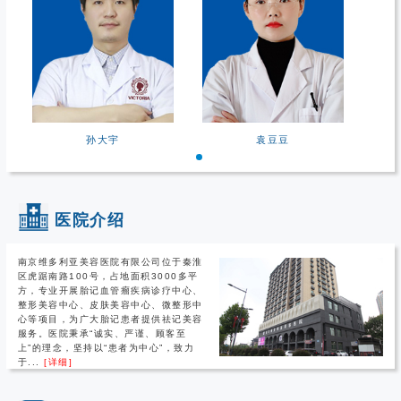
孙大宇
袁豆豆
医院介绍
南京维多利亚美容医院有限公司位于秦淮
区虎踞南路100号，占地面积3000多平
方，专业开展胎记血管瘤疾病诊疗中心、
整形美容中心、皮肤美容中心、微整形中
心等项目，为广大胎记患者提供祛记美容
服务。医院秉承“诚实、严谨、顾客至
上”的理念，坚持以“患者为中心”，致力
于...
[详细]