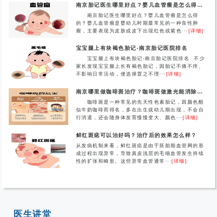
南京胎记医生哪里好点？婴儿血管瘤是怎么得的？
南京胎记医生哪里好点？婴儿血管瘤是怎么得
的？婴儿血管瘤是婴幼儿时期最常见的一种良性肿
瘤，主要表现为皮肤或皮下出现红色或紫色···
[详细]
宝宝腿上有块褐色胎记-南京胎记医院排名
宝宝腿上有块褐色胎记-南京胎记医院排名 不少
家长发现宝宝腿上长有褐色胎记，因胎记不痛不痒、
不影响日常活动，便选择置之不理···
[详细]
南京哪里做咖啡斑治疗？咖啡斑做激光能消除吗？
咖啡斑是一种常见的先天性色素胎记，因颜色酷
似牛奶咖啡而得名，多在出生或幼儿期出现，不会自
行消退，还会随身体发育慢慢变大、颜色···
[详细]
鲜红斑痣可以治好吗？治疗后的效果怎么样？
从发病机制来看，鲜红斑痣是由于胚胎期血管网的形
成过程出现异常，导致真皮浅层的毛细血管发生持续
性的扩张和畸形。这些异常血管通常···
[详细]
医生讲堂