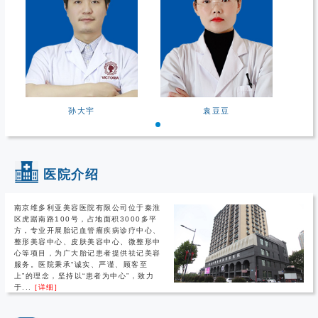
孙大宇
袁豆豆
医院介绍
南京维多利亚美容医院有限公司位于秦淮
区虎踞南路100号，占地面积3000多平
方，专业开展胎记血管瘤疾病诊疗中心、
整形美容中心、皮肤美容中心、微整形中
心等项目，为广大胎记患者提供祛记美容
服务。医院秉承“诚实、严谨、顾客至
上”的理念，坚持以“患者为中心”，致力
于...
[详细]