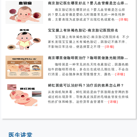
南京胎记医生哪里好点？婴儿血管瘤是怎么得的？
南京胎记医生哪里好点？婴儿血管瘤是怎么得
的？婴儿血管瘤是婴幼儿时期最常见的一种良性肿
瘤，主要表现为皮肤或皮下出现红色或紫色···
[详细]
宝宝腿上有块褐色胎记-南京胎记医院排名
宝宝腿上有块褐色胎记-南京胎记医院排名 不少
家长发现宝宝腿上长有褐色胎记，因胎记不痛不痒、
不影响日常活动，便选择置之不理···
[详细]
南京哪里做咖啡斑治疗？咖啡斑做激光能消除吗？
咖啡斑是一种常见的先天性色素胎记，因颜色酷
似牛奶咖啡而得名，多在出生或幼儿期出现，不会自
行消退，还会随身体发育慢慢变大、颜色···
[详细]
鲜红斑痣可以治好吗？治疗后的效果怎么样？
从发病机制来看，鲜红斑痣是由于胚胎期血管网的形
成过程出现异常，导致真皮浅层的毛细血管发生持续
性的扩张和畸形。这些异常血管通常···
[详细]
医生讲堂