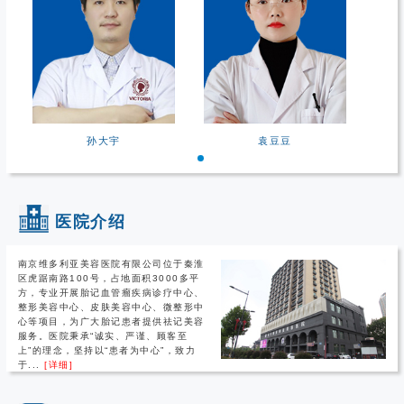
孙大宇
袁豆豆
医院介绍
南京维多利亚美容医院有限公司位于秦淮
区虎踞南路100号，占地面积3000多平
方，专业开展胎记血管瘤疾病诊疗中心、
整形美容中心、皮肤美容中心、微整形中
心等项目，为广大胎记患者提供祛记美容
服务。医院秉承“诚实、严谨、顾客至
上”的理念，坚持以“患者为中心”，致力
于...
[详细]