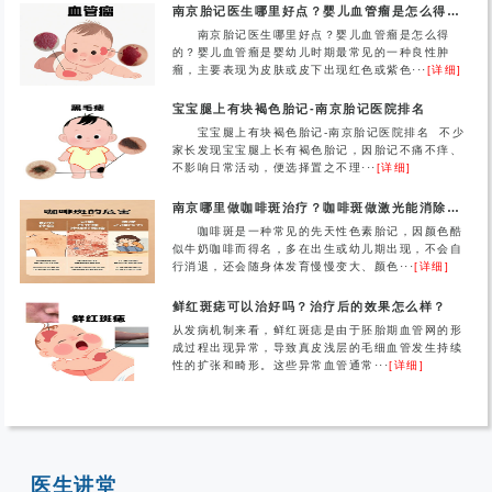
南京胎记医生哪里好点？婴儿血管瘤是怎么得的？
南京胎记医生哪里好点？婴儿血管瘤是怎么得
的？婴儿血管瘤是婴幼儿时期最常见的一种良性肿
瘤，主要表现为皮肤或皮下出现红色或紫色···
[详细]
宝宝腿上有块褐色胎记-南京胎记医院排名
宝宝腿上有块褐色胎记-南京胎记医院排名 不少
家长发现宝宝腿上长有褐色胎记，因胎记不痛不痒、
不影响日常活动，便选择置之不理···
[详细]
南京哪里做咖啡斑治疗？咖啡斑做激光能消除吗？
咖啡斑是一种常见的先天性色素胎记，因颜色酷
似牛奶咖啡而得名，多在出生或幼儿期出现，不会自
行消退，还会随身体发育慢慢变大、颜色···
[详细]
鲜红斑痣可以治好吗？治疗后的效果怎么样？
从发病机制来看，鲜红斑痣是由于胚胎期血管网的形
成过程出现异常，导致真皮浅层的毛细血管发生持续
性的扩张和畸形。这些异常血管通常···
[详细]
医生讲堂