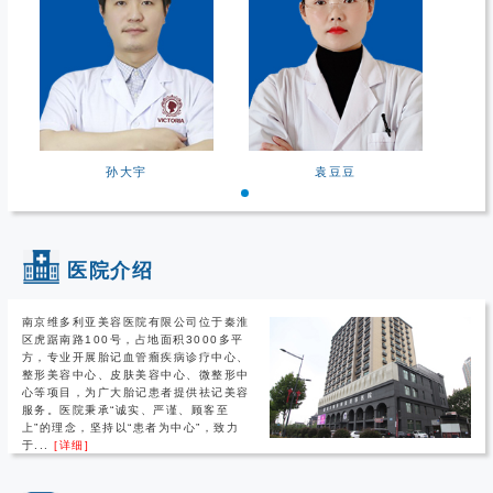
孙大宇
袁豆豆
医院介绍
南京维多利亚美容医院有限公司位于秦淮
区虎踞南路100号，占地面积3000多平
方，专业开展胎记血管瘤疾病诊疗中心、
整形美容中心、皮肤美容中心、微整形中
心等项目，为广大胎记患者提供祛记美容
服务。医院秉承“诚实、严谨、顾客至
上”的理念，坚持以“患者为中心”，致力
于...
[详细]