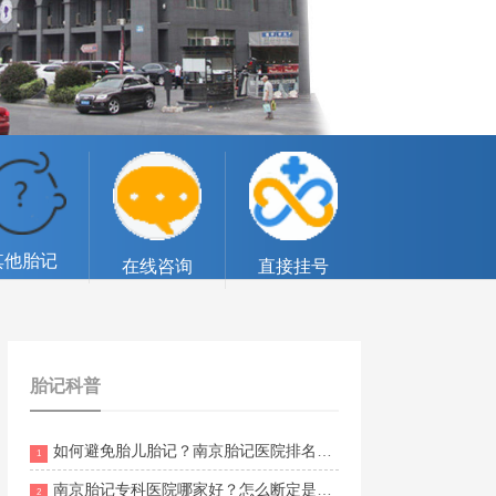
其他胎记
在线咨询
直接挂号
胎记科普
如何避免胎儿胎记？南京胎记医院排名第几？
1
南京胎记专科医院哪家好？怎么断定是不是黑毛痣？
2