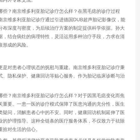
些？南京维多利亚胎记诊疗怎么样？在黑毛痣的诊疗过程
南京维多利亚胎记诊疗通过引进德国DUB超声胎记影像仪，能
分布深度与密度，为后续治疗方案的制定提供科学依据。孙大
据，结合病灶的病理特性，灵活运用多种治疗手段，力求在清
痕形成的风险。
是对患者心理状态的抚慰与重建。南京维多利亚胎记诊疗秉
式、隐私保护、健康回访等贴心服务。作为胎记临床诊断与治
。
些？南京维多利亚胎记诊疗怎么样？对于因黑毛痣变化而焦
关重要。一患一医的诊疗模式保障了医患沟通的充分性，医生
类疑问，消解患者心中的不安。同时，健康回访机制延伸了医
业的护理指导。这种全链条的医疗服务体系，不仅致力于祛除
重拾对生活的信心。