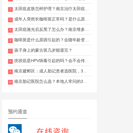
太田痣皮肤怎样护理？南京治疗太田痣哪里比较好一点？
3
成年人突然长咖啡斑正常吗？是什么原因导致的？
4
太田痣激光后反黑了怎么办？南京维多利亚胎记诊疗怎么样？
5
咖啡斑是什么原因引起的？会随年龄变多吗？
6
孩子身上的蒙古斑几岁能退完？
7
疣状痣是HPV病毒引起的吗？会不会传染给家人？
8
南京建邺区：成人胎记患者选医院，3个实用技巧帮到你
9
南京胎记医院怎么选？本地人常问的3家机构
10
预约通道