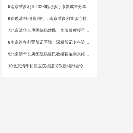
5
南京维多利亚2026胎记诊疗康复成果分享会，共同见证康复新生
6
春暖清明·健康同行：南京维多利亚诊疗特邀北京清华长庚李薇薇教授亲诊，惠民行动同步落地
7
北京清华长庚医院杨建民、李薇薇教授莅临南京维多利亚，国庆黄金周盛大开启胎记专病联合会诊！
8
南京维多利亚胎记医院：深耕胎记专科诊疗，构建全龄健康管理新范式
9
北京清华长庚医院杨建民教授莅临南京维多利亚胎记诊疗，本周末联合会诊开启！
10
北京清华长庚医院杨建民教授领衔会诊 国家级公益基金助力胎记患儿健康行动在宁启动