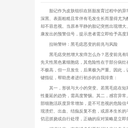
胎记作为皮肤组织在胚胎发育过程中的异常
深黑、表面粗糙且常伴有毛发生长而显得尤为
却不容忽视。当原本平静的胎记突然出现增大
康发出的预警信号，提示患者需立即给予高度
拉响警钟：黑毛痣恶变的前兆与风险
黑毛痣突然增大发痒怎么办？恶变前兆有哪
先天性黑色素细胞痣，其危险性在于部分病灶
不极高，但一旦发生，后果极为严重。因此，
键指征，帮助患者进行初步的自我排查：
其一，形状与大小的突变。若黑毛痣在短期
性蔓延的趋势，需高度警惕。其二，感官异常
部细胞活跃度异常增加，是不可忽视的危险信
现溃烂、出血、结痂反复不愈，或原本生长的
切忌抓挠或自行处理，正确的应对策略是立即