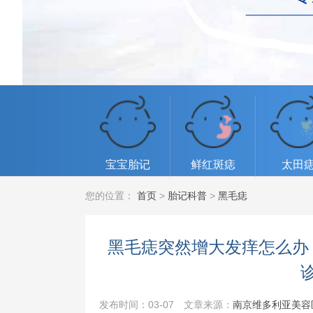
宝宝胎记
鲜红斑痣
太田
您的位置：
首页
>
胎记科普
>
黑毛痣
黑毛痣突然增大发痒怎么办
发布时间：03-07
文章来源：
南京维多利亚美容