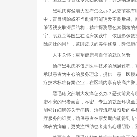
黑毛痣突然增大发痒怎么办？恶变前兆有哪
中，盲目切除或不当刺激可能诱发不良后果。
够透视皮肤深层结构，精准探测黑色素颗粒的
宇、袁豆豆等医生在临床实践中，依据影像数
除病灶的同时，兼顾皮肤的美学修复，降低疤
人本关怀：重塑健康与自信的就医体验
治疗黑毛痣不仅是医学技术的施展过程，更
承以患者为中心的服务理念，提供一患一医模
疗技术标准备案企业，在区域内享有较高声誉
黑毛痣突然增大发痒怎么办？恶变前兆有哪
虑不安的患者而言，私密、专业的就医环境至
能够详细解答关于病情、治疗流程及预后的各
疗服务的维度，确保患者在康复期内能得到专
体表的病痛，更关注帮助患者走出心理阴影，