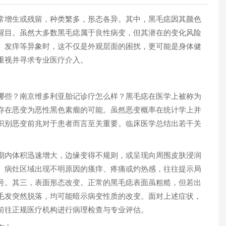
增生或残留，种类繁多，形态各异。其中，黑毛痣因其颜色
醒目。虽然大多数黑毛痣属于良性病变，但其潜在的变化风险
、发痒等异象时，这不仅是外观层面的困扰，更可能是身体健
重视并寻求专业医疗介入。
1
些？南京维多利亚胎记诊疗怎么样？黑毛痣在医学上被称为
存在恶变为恶性黑色素瘤的可能。虽然恶变概率在统计学上并
识别恶变前兆对于患者而言至关重要。临床医学总结出若干关
内体积迅速增大，边缘变得不规则，或呈现向周围皮肤浸润
。病灶区域出现不明原因的瘙痒、疼痛或灼热感，往往提示局
号。其三，表面形态改变。正常的黑毛痣表面虽粗糙，但若出
毛发突然脱落，均可能暗示病变性质的改变。面对上述症状，
前往正规医疗机构进行病理检查与专业评估。