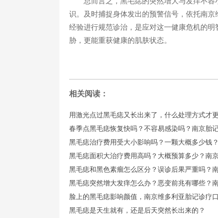
总而言之，黑毛痣的突然增大与发痒不容小
识。及时捕捉身体发出的预警信号，依托南京
经验进行规范诊治，是应对这一健康危机的明
胁，更能重获健康的肌肤状态。
相关阅读：
用激光点过黑毛痣又长出来了，什么处理方式才
春季点黑毛痣恢复快吗？不容易感染吗？南京胎
黑毛痣治疗费用受大小影响吗？一颗大概多少钱
黑毛痣面积大治疗费用高吗？大概预算多少？南
黑毛痣和黑色素瘤怎么区分？误诊后果严重吗？
黑毛痣突然增大发痒怎么办？恶变前兆有哪些？
脸上的黑毛痣影响颜值，南京维多利亚胎记诊疗
黑毛痣是天生就有，还是后天突然长出来的？